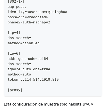
[802-1x]
eap=peap;
identity=<username>@tsinghua
password=<redacted>
phase2-auth=mschapv2
[ipv4]
dns-search=
method=disabled
[ipv6]
addr-gen-mode=eui64
dns-search=
ignore-auto-dns=true
method=auto
token=::114:514:1919:810
[proxy]
Esta configuración de muestra solo habilita IPv6 y