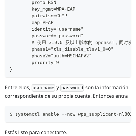
        proto=RSN
        key_mgmt=WPA-EAP
        pairwise=CCMP
        eap=PEAP
        identity="username"
        password="password"
        # 使用 3.0.0 及以上版本的 openssl，同
        phase1="tls_disable_tlsv1_0=0"
        phase2="auth=MSCHAPV2"
        priority=9
}     
Entre ellos,
y
son la información
username
password
correspondiente de su propia cuenta. Entonces entra
$ systemctl enable --now wpa_supplicant-nl8021
Estás listo para conectarte.