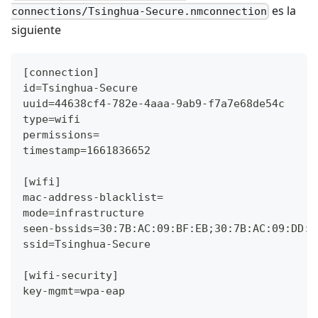
es la
connections/Tsinghua-Secure.nmconnection
siguiente
[connection]
id=Tsinghua-Secure
uuid=44638cf4-782e-4aaa-9ab9-f7a7e68de54c
type=wifi
permissions=
timestamp=1661836652
[wifi]
mac-address-blacklist=
mode=infrastructure
seen-bssids=30:7B:AC:09:BF:EB;30:7B:AC:09:DD:8
ssid=Tsinghua-Secure
[wifi-security]
key-mgmt=wpa-eap