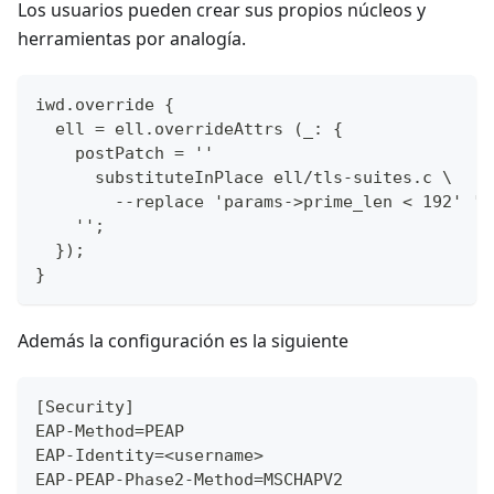
Los usuarios pueden crear sus propios núcleos y
herramientas por analogía.
iwd.override {
  ell = ell.overrideAttrs (_: {
    postPatch = ''
      substituteInPlace ell/tls-suites.c \
        --replace 'params->prime_len < 192' 'p
    '';
  });
}
Además la configuración es la siguiente
[Security]
EAP-Method=PEAP
EAP-Identity=<username>
EAP-PEAP-Phase2-Method=MSCHAPV2