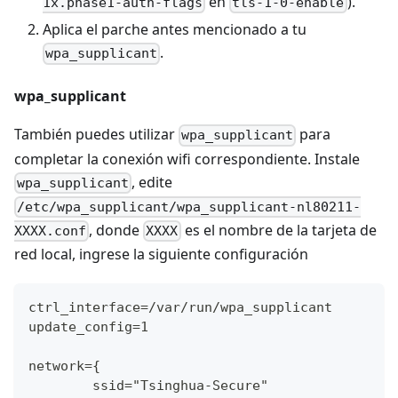
en
).
1x.phase1-auth-flags
tls-1-0-enable
Aplica el parche antes mencionado a tu
.
wpa_supplicant
wpa_supplicant
También puedes utilizar
para
wpa_supplicant
completar la conexión wifi correspondiente. Instale
, edite
wpa_supplicant
/etc/wpa_supplicant/wpa_supplicant-nl80211-
, donde
es el nombre de la tarjeta de
XXXX.conf
XXXX
red local, ingrese la siguiente configuración
ctrl_interface=/var/run/wpa_supplicant
update_config=1
network={
        ssid="Tsinghua-Secure"