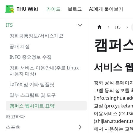
THU Wiki
THU Wiki
가이드
블로그
AI에게 물어보기
ITS
ITS
칭화공통정보/서비스개요
캠퍼스
공개 계정
INFO 중요정보 수집
서비스 
칭화 서비스 이용안내(주로 Linux
사용자 대상)
칭화 공식 홈페이지(
LaTeX 및 기타 템플릿
그램 등의 정보를 
일부 스크립트 및 도구
(info.tsinghua.
캠퍼스 웹사이트 요약
교실 (pro.yuketan
이용서비스 (its.ts
해고하다
(shijian.studen
스포츠
에서 사용하는 교육