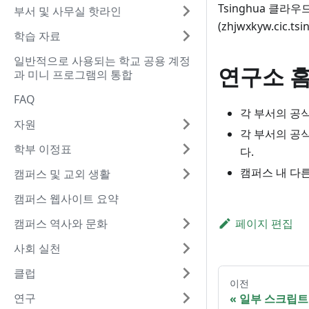
Tsinghua 클라우드
부서 및 사무실 핫라인
(zhjwxkyw.cic.
학습 자료
일반적으로 사용되는 학교 공용 계정
연구소 
과 미니 프로그램의 통합
FAQ
각 부서의 공
자원
각 부서의 공
학부 이정표
다.
캠퍼스 내 다
캠퍼스 및 교외 생활
캠퍼스 웹사이트 요약
캠퍼스 역사와 문화
페이지 편집
사회 실천
클럽
이전
연구
일부 스크립트