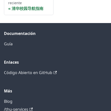
reciente
清华校园导航指南
Documentación
Guía
Enlaces
Código Abierto en GitHub
Más
Blog
/thu-services