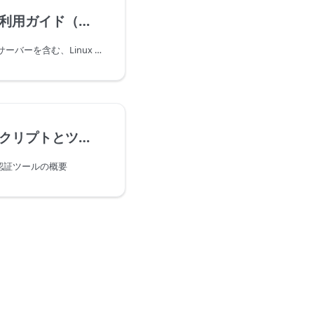
清華サービス利用ガイド（主にLinuxユーザー向け）
この記事では、リモート サーバーを含む、Linux マシン上の一部の清華サービスの使用手順に焦点を当てます。
いくつかのスクリプトとツール
認証ツールの概要