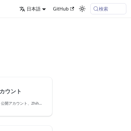
検索
日本語
GitHub
カウント
このページには、WeChat 公開アカウント、Zhihu、およびさまざまなプラットフォーム上の公開 [編集済み] が含まれています