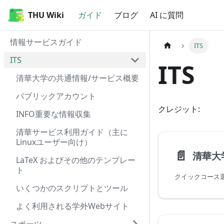
THU Wiki
THU Wiki
ガイド
ブログ
AI に質問
情報サービスガイド
ITS
ITS
ITS
清華大学の共通情報/サービス概要
パブリックアカウント
クレジット:
INFO重要な情報収集
清華サービス利用ガイド（主に
Linuxユーザー向け）
📄️
LaTeX およびその他のテンプレー
ト
クイックコース
いくつかのスクリプトとツール
よく利用される学外Webサイト